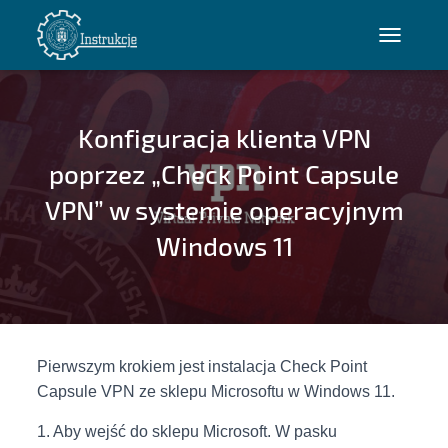
P
R
Z
E
Konfiguracja klienta VPN
Ł
Ą
poprzez „Check Point Capsule
C
VPN” w systemie operacyjnym
Z
N
Windows 11
A
W
I
G
A
C
Pierwszym krokiem jest instalacja Check Point
J
Capsule VPN ze sklepu Microsoftu w Windows 11.
Ę
1. Aby wejść do sklepu Microsoft. W pasku