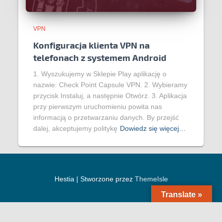
VPN
Konfiguracja klienta VPN na
telefonach z systemem Android
1. Wyszukujemy w Sklepie Play aplikację o
nazwie: Check Point Capsule VPN. 2. Wybieramy
przycisk Instaluj, a następnie Otwórz. 3. Aplikacja
przy pierwszym uruchomieniu powita nas
informacją o przetwarzaniu danych. By przejść
dalej, akceptujemy politykę
Dowiedz się więcej…
Hestia | Stworzone przez
ThemeIsle
Translate »