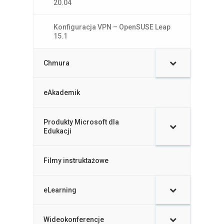
20.04
Konfiguracja VPN – OpenSUSE Leap
15.1
Chmura
eAkademik
Produkty Microsoft dla
–
Edukacji
Filmy instruktażowe
–
eLearning
–
Wideokonferencje
–