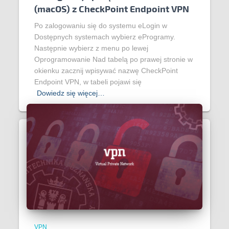
(macOS) z CheckPoint Endpoint VPN
Po zalogowaniu się do systemu eLogin w
Dostępnych systemach wybierz eProgramy.
Następnie wybierz z menu po lewej
Oprogramowanie Nad tabelą po prawej stronie w
okienku zacznij wpisywać nazwę CheckPoint
Endpoint VPN, w tabeli pojawi się
Dowiedz się więcej…
VPN