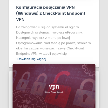
Konfiguracja połączenia VPN
(Windows) z CheckPoint Endpoint
VPN
Po zalogowaniu się do systemu eLogin w
Dostępnych systemach wybierz eProgramy.
Następnie wybierz z menu po lewej
Oprogramowanie Nad tabelą po prawej stronie w
okienku zacznij wpisywać nazwę CheckPoint
Endpoint VPN, w tabeli pojawi się
Dowiedz się więcej…