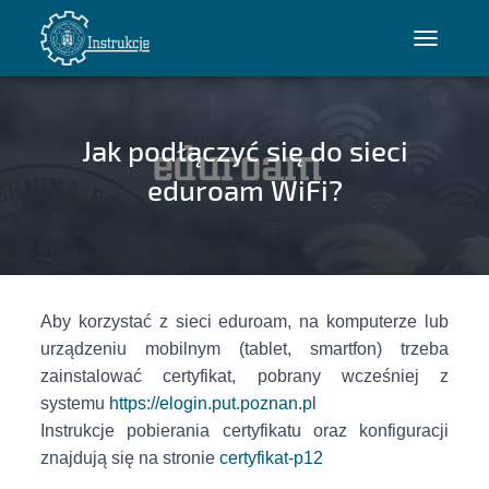
P
R
Z
E
Jak podłączyć się do sieci
Ł
Ą
eduroam WiFi?
C
Z
N
A
W
Aby korzystać z sieci eduroam, na komputerze lub
I
G
urządzeniu mobilnym (tablet, smartfon) trzeba
A
zainstalować certyfikat, pobrany wcześniej z
C
systemu
https://elogin.put.poznan.pl
J
Instrukcje pobierania certyfikatu oraz konfiguracji
Ę
znajdują się na stronie
certyfikat-p12