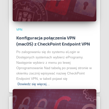
VPN
Konfiguracja połączenia VPN
(macOS) z CheckPoint Endpoint VPN
Po zalogowaniu się do systemu eLogin w
Dostępnych systemach wybierz eProgramy.
Następnie wybierz z menu po lewej
Oprogramowanie Nad tabelą po prawej stronie w
okienku zacznij wpisywać nazwę CheckPoint
Endpoint VPN, w tabeli pojawi się
Dowiedz się więcej…