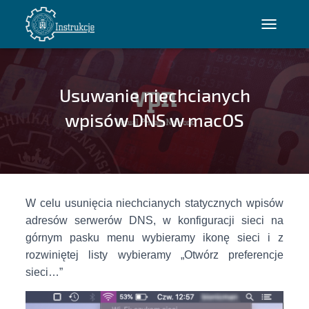
P
R
Z
E
Usuwanie niechcianych
Ł
Ą
wpisów DNS w macOS
C
Z
N
A
W
W celu usunięcia niechcianych statycznych wpisów
I
G
adresów serwerów DNS, w konfiguracji sieci na
A
górnym pasku menu wybieramy ikonę sieci i z
C
rozwiniętej listy wybieramy „Otwórz preferencje
J
sieci…”
Ę