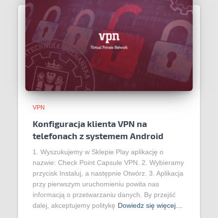
VPN
Konfiguracja klienta VPN na
telefonach z systemem Android
1. Wyszukujemy w Sklepie Play aplikację o
nazwie: Check Point Capsule VPN. 2. Wybieramy
przycisk Instaluj, a następnie Otwórz. 3. Aplikacja
przy pierwszym uruchomieniu powita nas
informacją o przetwarzaniu danych. By przejść
dalej, akceptujemy politykę
Dowiedz się więcej…