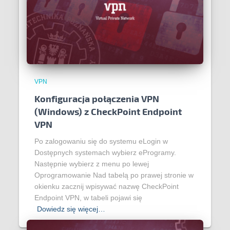
VPN
Konfiguracja połączenia VPN
(Windows) z CheckPoint Endpoint
VPN
Po zalogowaniu się do systemu eLogin w
Dostępnych systemach wybierz eProgramy.
Następnie wybierz z menu po lewej
Oprogramowanie Nad tabelą po prawej stronie w
okienku zacznij wpisywać nazwę CheckPoint
Endpoint VPN, w tabeli pojawi się
Dowiedz się więcej…