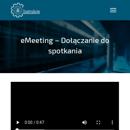
P
R
Z
E
eMeeting – Dołączanie do
Ł
Ą
spotkania
C
Z
N
A
W
I
G
A
C
J
Ę