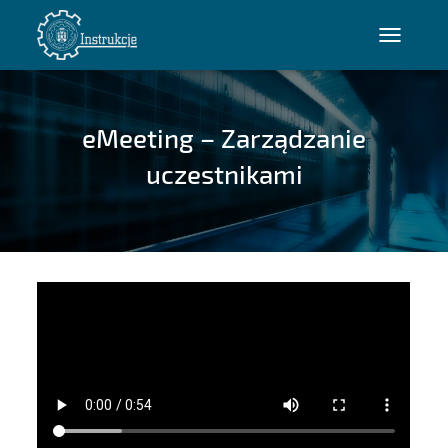
P
R
Z
E
eMeeting – Zarządzanie
Ł
Ą
uczestnikami
C
Z
N
A
W
I
G
A
C
J
Ę