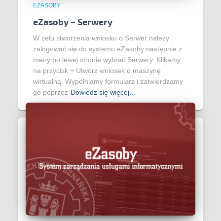
EZASOBY
eZasoby – Serwery
W celu stworzenia wniosku o Serwer należy
zalogować się do systemu eZasoby następnie z
meny po lewej stronie wybrać Serwery. Klikamy
na przycisk + Utwórz wniosek o maszynę
wirtualną. Wypełniamy formularz i zatwierdzamy
go poprzez
Dowiedz się więcej…