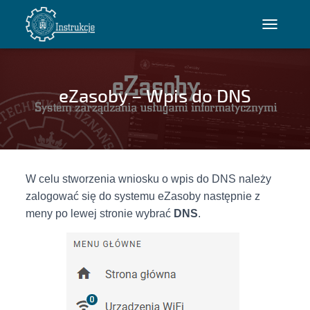
P
R
Z
E
eZasoby – Wpis do DNS
Ł
Ą
C
Z
N
A
W celu stworzenia wniosku o wpis do DNS należy
W
zalogować się do systemu eZasoby następnie z
I
meny po lewej stronie wybrać
DNS
.
G
A
C
J
Ę