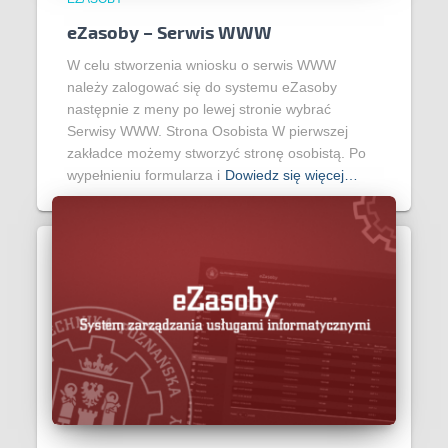
eZasoby – Serwis WWW
W celu stworzenia wniosku o serwis WWW
należy zalogować się do systemu eZasoby
następnie z meny po lewej stronie wybrać
Serwisy WWW. Strona Osobista W pierwszej
zakładce możemy stworzyć stronę osobistą. Po
wypełnieniu formularza i
Dowiedz się więcej…