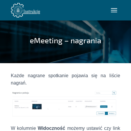
P
R
Z
E
eMeeting – nagrania
Ł
Ą
C
Z
N
A
Każde nagrane spotkanie pojawia się na liście
W
nagrań.
I
G
A
C
J
Ę
W kolumnie
Widoczność
możemy ustawić czy link